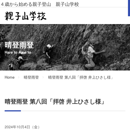
４歳から始める親子登山 親子山学校
晴登雨登
Hare to Ame to
Home
晴登雨登
晴登雨登 第八回「拝啓 井上ひさし様」
晴登雨登 第八回「拝啓 井上ひさし様」
2024年10月4日（金）