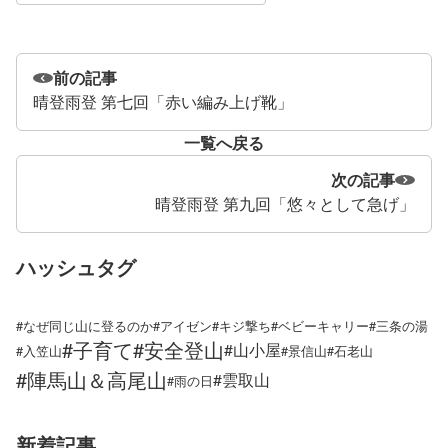
前の記事
晴登雨登 第七回「赤い編み上げ靴」
一覧へ戻る
次の記事
晴登雨登 第九回「悠々として急げ」
ハッシュタグ
#なぜ同じ山に登るのか
#アイゼン
#キジ撃ち
#ベビーキャリー
#三条の湯
#子育て
#安全登山
#山小屋
#入笠山
#景信山
#石老山
#陣馬山＆高尾山
#雲取山
#雨の日
新着記事