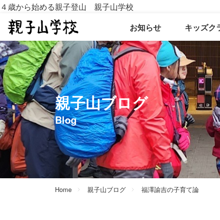
４歳から始める親子登山 親子山学校
お知らせ
キッズク
親子山ブログ
blog
Home
親子山ブログ
福澤諭吉の子育て論