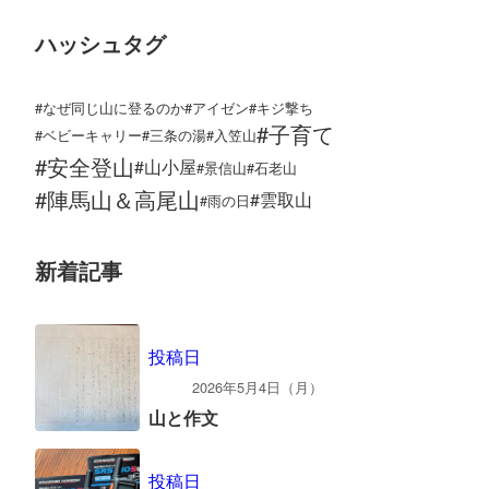
ハッシュタグ
#なぜ同じ山に登るのか
#アイゼン
#キジ撃ち
#子育て
#ベビーキャリー
#三条の湯
#入笠山
#安全登山
#山小屋
#景信山
#石老山
#陣馬山＆高尾山
#雲取山
#雨の日
新着記事
投稿日
2026年5月4日（月）
山と作文
投稿日