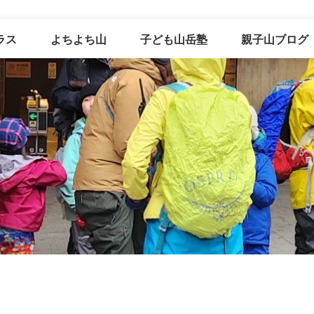
ラス
よちよち山
子ども山岳塾
親子山ブログ