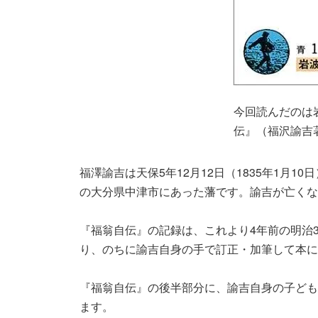
今回読んだのは
伝』（福沢諭吉
福澤諭吉は天保5年12月12日（1835年1月
の大分県中津市にあった藩です。諭吉が亡くなるの
『福翁自伝』の記録は、これより4年前の明治
り、のちに諭吉自身の手で訂正・加筆して本に
『福翁自伝』の後半部分に、諭吉自身の子ども
ます。