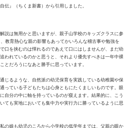
自伝』（ちくま新書）から引用しました。
解説は無用かと思いますが、親子山学校のキッズクラスに参
も、教育熱心な親の影響もあってかいろんな稽古事や勉強を
で口を挟むのは憚れるのであえて口にはしませんが、まだ幼
追われているのかと思うと、それより優先すべきは一年中裸
ことだろうになあと勝手に思っています。
通じるような、自然派の幼児保育を実践している幼稚園や保
通っている子どもたちは心身ともにたくましいものです。眼
に自分の中に軸を持っているのが窺えます。結果的に、こう
いても実地においても集中力や実行力に勝っているように思
私の娘も幼児のころから小学校の低学年までは、父親の眼か