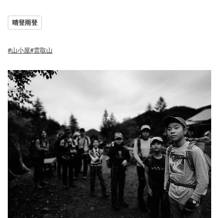
晴登雨登
#山小屋
#雲取山