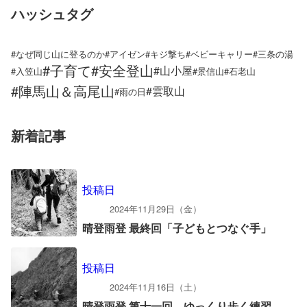
ハッシュタグ
#なぜ同じ山に登るのか
#アイゼン
#キジ撃ち
#ベビーキャリー
#三条の湯
#子育て
#安全登山
#山小屋
#入笠山
#景信山
#石老山
#陣馬山＆高尾山
#雲取山
#雨の日
新着記事
投稿日
2024年11月29日（金）
晴登雨登 最終回「子どもとつなぐ手」
投稿日
2024年11月16日（土）
晴登雨登 第十一回 ゆっくり歩く練習