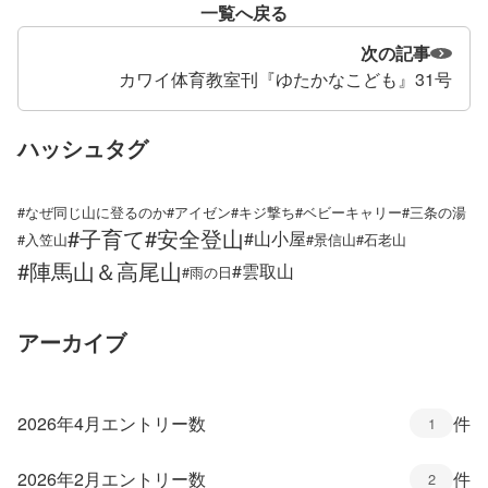
一覧へ戻る
次の記事
カワイ体育教室刊『ゆたかなこども』31号
ハッシュタグ
#なぜ同じ山に登るのか
#アイゼン
#キジ撃ち
#ベビーキャリー
#三条の湯
#子育て
#安全登山
#山小屋
#入笠山
#景信山
#石老山
#陣馬山＆高尾山
#雲取山
#雨の日
アーカイブ
2026年4月
エントリー数
件
1
2026年2月
エントリー数
件
2